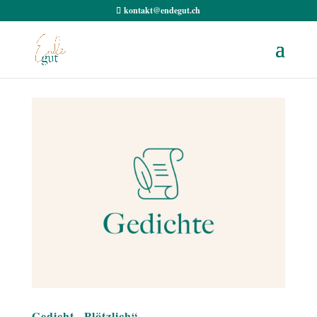
kontakt@endegut.ch
Gedicht „Plötzlich“