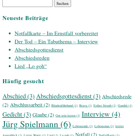
Suchen
nach:
Neueste Beiträge
Notfallkarte – Im Ernstfall vorbereitet
Der Tod – Ein Tabuthema – Interview
Abschiedsgottesdienst
Abschiedsreden
Lied „Lo goh“
Häufig gesucht
Abschied
(3)
Abschiedsgottesdienst
(3)
Abschiedsrede
(2)
Abschlussarbeit
(2)
Blindenführhund
(1)
Brava
(1)
Esther Straub
(1)
Gambit
(1)
Interview
(4)
Gedicht
(3)
Glaube
(2)
Gut sein lassen
(1)
Jürg Spielmann
(6)
Lebensende
(1)
Lebenssinn
(1)
letzter
Notfall
(2)
Augenblick
(1)
Letzte Worte
(1)
Lied
(1)
Lo goh
(1)
Notfallkarte
(1)