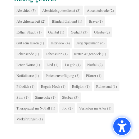
Abschied
(3)
Abschiedsgottesdienst
(3)
Abschiedsrede
(2)
Abschlussarbeit
(2)
Blindenführhund
(1)
Brava
(1)
Esther Straub
(1)
Gambit
(1)
Gedicht
(3)
Glaube
(2)
Gut sein lassen
(1)
Interview
(4)
Jürg Spielmann
(6)
Lebensende
(1)
Lebenssinn
(1)
letzter Augenblick
(1)
Letzte Worte
(1)
Lied
(1)
Lo goh
(1)
Notfall
(2)
Notfallkarte
(1)
Patientenverfügung
(3)
Pfarrer
(4)
Plötzlich
(1)
Regula Hoch
(1)
Religion
(1)
Ruhestand
(1)
Sinn
(1)
Sinnsuche
(1)
Sterben
(3)
Therapieziel im Notfall
(1)
Tod
(2)
Verlieben im Alter
(1)
Vorkehrungen
(1)