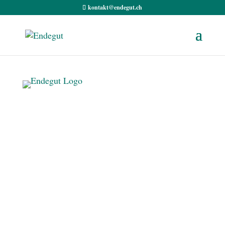
kontakt@endegut.ch
Vorsorge für das
Lebensende