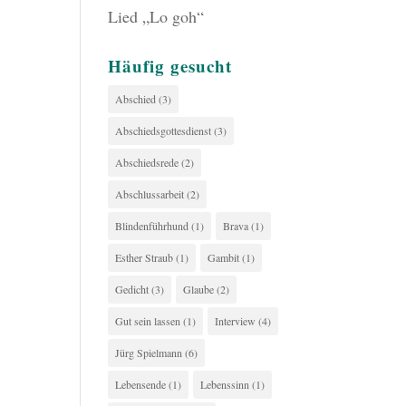
Lied „Lo goh“
Häufig gesucht
Abschied
(3)
Abschiedsgottesdienst
(3)
Abschiedsrede
(2)
Abschlussarbeit
(2)
Blindenführhund
(1)
Brava
(1)
Esther Straub
(1)
Gambit
(1)
Gedicht
(3)
Glaube
(2)
Gut sein lassen
(1)
Interview
(4)
Jürg Spielmann
(6)
Lebensende
(1)
Lebenssinn
(1)