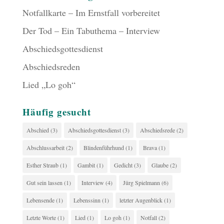
Notfallkarte – Im Ernstfall vorbereitet
Der Tod – Ein Tabuthema – Interview
Abschiedsgottesdienst
Abschiedsreden
Lied „Lo goh“
Häufig gesucht
Abschied
(3)
Abschiedsgottesdienst
(3)
Abschiedsrede
(2)
Abschlussarbeit
(2)
Blindenführhund
(1)
Brava
(1)
Esther Straub
(1)
Gambit
(1)
Gedicht
(3)
Glaube
(2)
Gut sein lassen
(1)
Interview
(4)
Jürg Spielmann
(6)
Lebensende
(1)
Lebenssinn
(1)
letzter Augenblick
(1)
Letzte Worte
(1)
Lied
(1)
Lo goh
(1)
Notfall
(2)